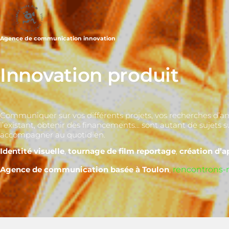
Agence de communication innovation
Innovation produit
Communiquer sur vos différents projets, vos recherches d’a
l’existant, obtenir des financements… sont autant de sujets s
accompagner au quotidien.
Identité visuelle
,
tournage de film reportage
,
création d’a
Agence de communication basée à Toulon
,
rencontrons-