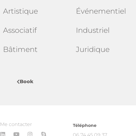
Artistique
Événementiel
Associatif
Industriel
Bâtiment
Juridique
Book
Me contacter
Téléphone
L
Y
I
S
06 74 45 09 37