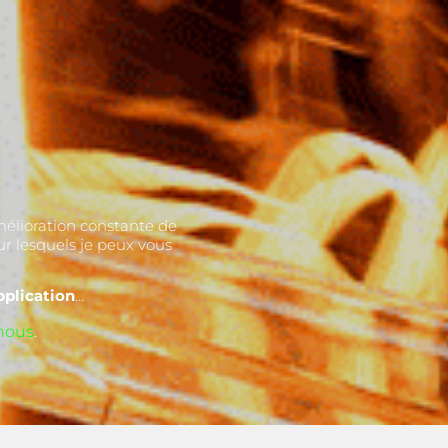
mélioration constante de
ur lesquels je peux vous
pplication
…
nous
.