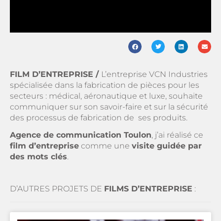
FILM D’ENTREPRISE /
L’entreprise VCN Industries
spécialisée dans la fabrication de pièces pour les
secteurs : médical, aéronautique et luxe, souhaite
communiquer sur son savoir-faire et sur la sécurité
des processus de fabrication de ses produits.
Agence de communication Toulon
, j’ai réalisé ce
film d’entreprise
comme une
visite guidée par
des mots clés
.
D’AUTRES PROJETS DE
FILMS D’ENTREPRISE
: