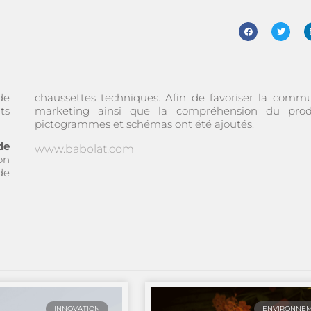
de
chaussettes techniques. Afin de favoriser la commu
ts
marketing ainsi que la compréhension du prod
pictogrammes et schémas ont été ajoutés.
de
www.babolat.com
ion
de
INNOVATION
ENVIRONNE