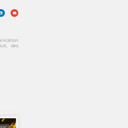
nication
uit, des
MENT