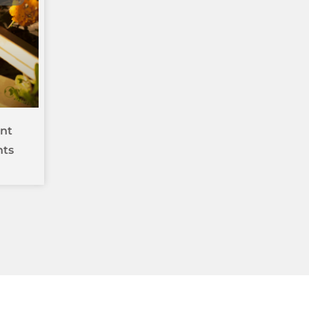
nt
nts