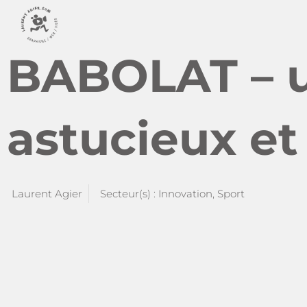
BABOLAT – 
astucieux et 
Laurent Agier
Secteur(s) :
Innovation
,
Sport