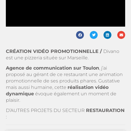
CR
ÉATION VID
ÉO PROMOTIONNELLE
/
Divano
est une pizzeria située sur Marseille.
Agence de communication sur Toulon
, j’ai
proposé au gérant de ce restaurant une animation
promotionnelle de ses produits phares. Gustative
mais aussi humaine, cette
réalisation vidéo
dynamique
évoque également un moment de
plaisir.
D’AUTRES PROJETS DU SECTEUR
RESTAURATION
: