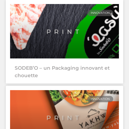
INNOVATION
SODEB’O – un Packaging innovant et
chouette
INNOVATION