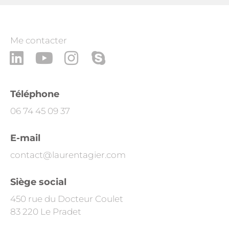
Me contacter
L
Y
I
S
i
o
n
k
n
u
s
y
Téléphone
k
t
t
p
06 74 45 09 37
e
u
a
e
d
b
g
E-mail
i
e
r
contact@laurentagier.com
n
a
Siège social
m
450 rue du Docteur Coulet
83 220 Le Pradet