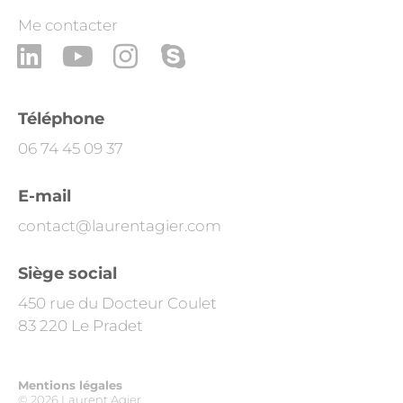
Me contacter
L
Y
I
S
i
o
n
k
n
u
s
y
Téléphone
k
t
t
p
06 74 45 09 37
e
u
a
e
d
b
g
E-mail
i
e
r
contact@laurentagier.com
n
a
Siège social
m
450 rue du Docteur Coulet
83 220 Le Pradet
Mentions légales
© 2026 Laurent Agier