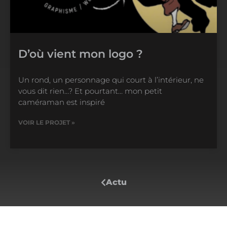
D’où vient mon logo ?
Un rond, un personnage qui court à l’intérieur, ne
vous dit rien…? Et pourtant… mon petit
caméraman est inspiré
VOIR LE PROJET »
Actu