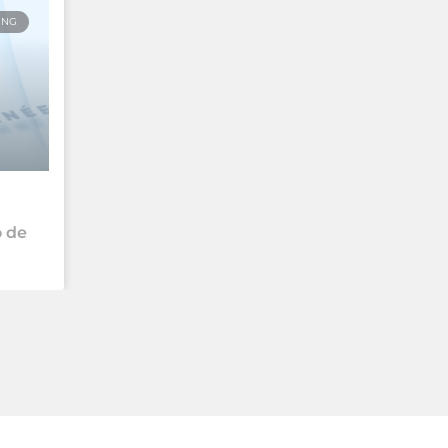
ING
 de