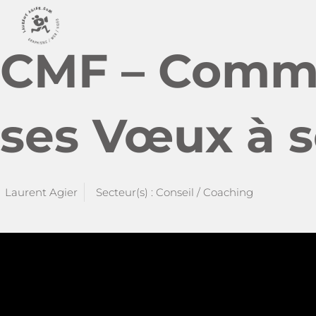
CMF – Comme
ses Vœux à s
Laurent Agier
Secteur(s) :
Conseil / Coaching