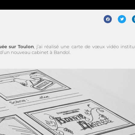
ée sur Toulon
, j’ai réalisé une carte de vœux vidéo institu
e d’un nouveau cabinet à Bandol.