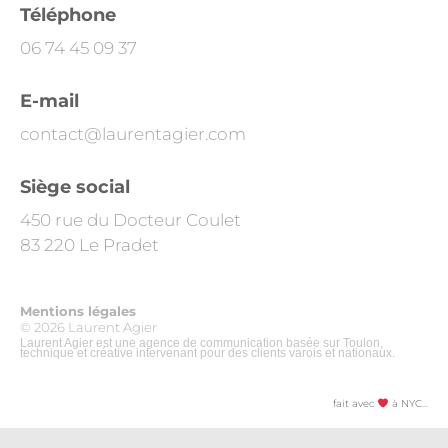
n
u
s
y
Téléphone
k
t
t
p
06 74 45 09 37
e
u
a
e
d
b
g
E-mail
i
e
r
contact@laurentagier.com
n
a
Siège social
m
450 rue du Docteur Coulet
83 220 Le Pradet
Mentions légales
© 2026 Laurent Agier
Laurent Agier est une agence de communication basée sur Toulon,
technique et créative intervenant pour des clients varois et nationaux.
fait avec
à NYC…