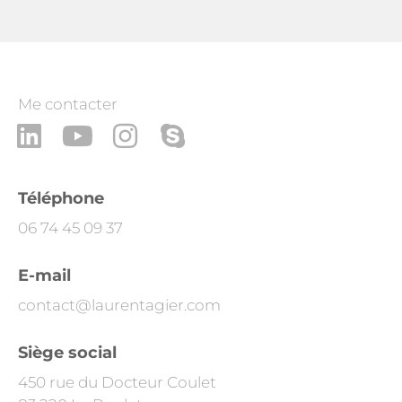
Me contacter
L
Y
I
S
i
o
n
k
n
u
s
y
Téléphone
k
t
t
p
06 74 45 09 37
e
u
a
e
d
b
g
E-mail
i
e
r
contact@laurentagier.com
n
a
Siège social
m
450 rue du Docteur Coulet