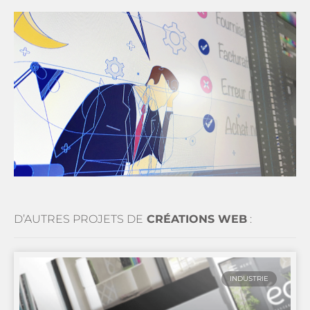
D’AUTRES PROJETS DE
CR
É
ATIONS WEB
:
INDUSTRIE