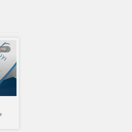
HING
e