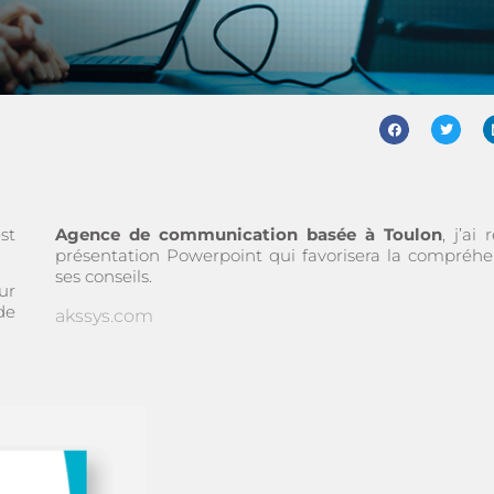
st
Agence de communication basée à Toulon
, j’ai 
présentation Powerpoint qui favorisera la compréhe
ses conseils.
ur
de
akssys.com