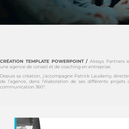
CRÉATION TEMPLATE POWERPOINT /
Akssys Partners e
une agence de conseil et de coaching en entreprise.
Depuis sa création, j’accompagne Patrick Laudamy, directe
de l’agence, dans l’élaboration de ses différents projets 
communication 360°.