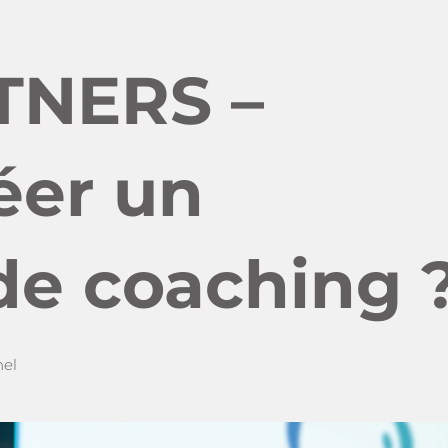
TNERS –
éer un
de coaching 
nel