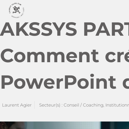
AKSSYS PAR
Comment cr
PowerPoint 
Laurent Agier
Secteur(s) :
Conseil / Coaching
,
Institution